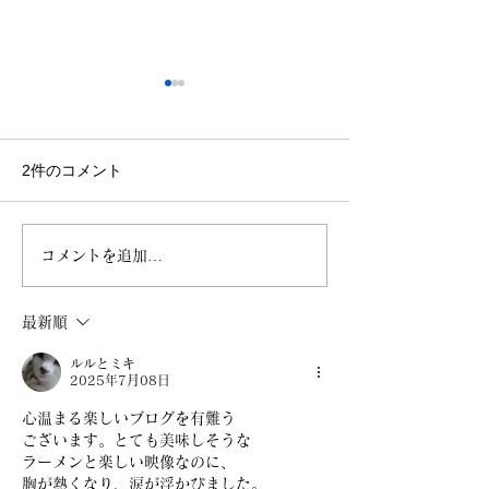
7.30 Vlog
7.15 沖 仁×小
沼津公演
https://www.dropbox.com/
scl/fi/stl3cdog7ur4yuqcgb
https://www.dro
2件のコメント
g96/BEBBBD72-FC3B-
scl/fi/8fziq9djw
400A-98ED-
lp/2026.7.11.m
F5C9502336D9.MP4?
rlkey=fj9k3rjivw
コメントを追加…
rlkey=a62f5001y084thf0p
vxpwf2&st=airq
ngdr130g&dl=0
最新順
ルルとミキ
2025年7月08日
心温まる楽しいブログを有難う
ございます。とても美味しそうな
ラーメンと楽しい映像なのに、
胸が熱くなり、涙が浮かびました。