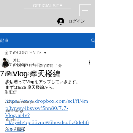
OFFICIAL SITE
ログイン
記事
全てのCONTENTS
沖仁
全てのCONTENTS
2025年7月7日
読了時間: 1分
7.7 Vlog 摩天楼編
管理人よりお知らせ
少し遡ってVlogをアップしていきます。
ギター
まずは6/26 摩天楼編から。
生配信
https://www.dropbox.com/scl/fi/4m
video message
p3vnvsv4bsvswf5nn80/7.7-
backstage
Vlog.m4v?
playlist
rlkey=h4qc66vnpw6bcvdsu6z0deh6
グッズ販売
m&dl=0