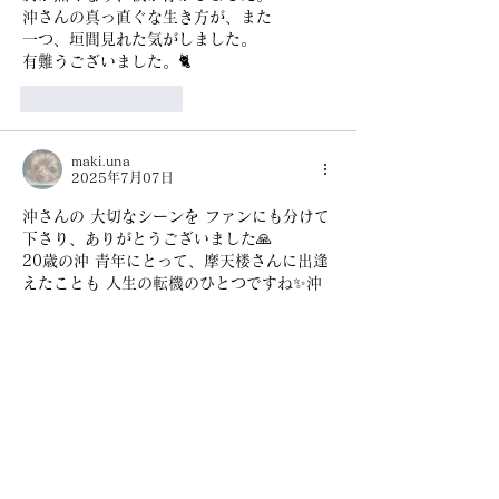
沖さんの真っ直ぐな生き方が、また
一つ、垣間見れた気がしました。
有難うございました。🐈
いいね！
返信
maki.una
2025年7月07日
沖さんの 大切なシーンを ファンにも分けて
下さり、ありがとうございました🙏
20歳の沖 青年にとって、摩天楼さんに出逢
えたことも 人生の転機のひとつですね✨沖
さんのご紹介で その芳醇で他には無い美味
しさの摩天楼のみそ麺を頂くことができまし
たが…私は一人で訪れていたので、沖さんの
ファンだと気づかなかっただろうなって思っ
ていましたが…マスター氏は作りながら…ご
存知だったのでしょうね🍜😅
49年間、続けてきたこと、素晴らしいです
ね。ひとつの道を続けることには強くて優し
い心を感じます。ご高齢にての勇退というと