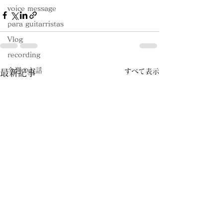
voice message
para guitarristas
Vlog
recording
今週のお話
すべて表示
最新記事