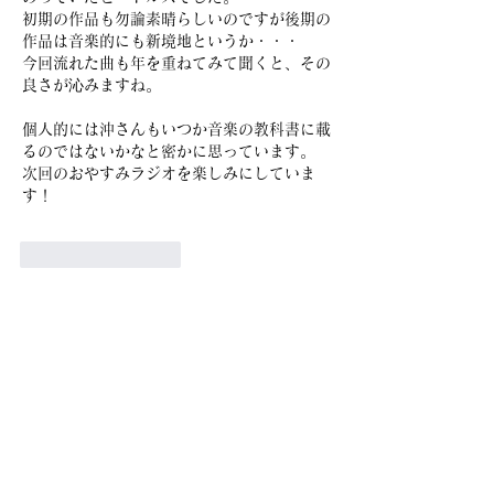
初期の作品も勿論素晴らしいのですが後期の
作品は音楽的にも新境地というか・・・
今回流れた曲も年を重ねてみて聞くと、その
良さが沁みますね。
個人的には沖さんもいつか音楽の教科書に載
るのではないかなと密かに思っています。
次回のおやすみラジオを楽しみにしていま
す！
いいね！
返信
maki.una
7月04日
おやすみラジオ!!ありがとうございます📻️
ファンやマニアでなくても、耳にしたことの
ある音楽、それがあの時代に生まれ 沢山の
方に影響しちゃったこと、偉大だと思いま
す。沖さんのナビゲートでランキングも聞け
たのが嬉しかったです！ランキング 意外と