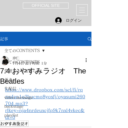
OFFICIAL SITE
ログイン
記事
全てのCONTENTS
沖仁
全てのCONTENTS
7月4日
読了時間: 1分
7.4 おやすみラジオ The
管理人よりお知らせ
Beatles
ギター
生配信
https://www.dropbox.com/scl/fi/rq
mafan1q2bucmq8yoxfj/oyasumi260
video message
704.mp3?
backstage
rlkey=nja4nrdeuxcjfp9k7nxl4vkec&
playlist
dl=0
おやすみラジオ
グッズ販売