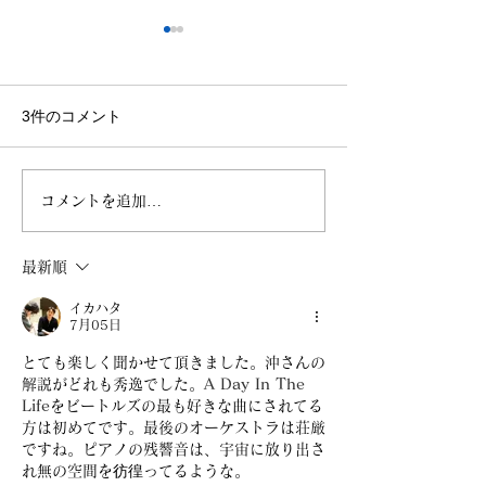
8.5 Voice 館山にて
8.2 今週のおは
第一週 熊本地
https://www.dropbox.com/
として思うこと/sl
scl/fi/0ywvowd2eq8s79wj4
https://www.dro
3件のコメント
生音/もがいた1
2akz/2026-08-05-
scl/fi/b9wi79gjd
サレスさん/民族
21.56.mp3?
5ym/8.2.mov?
験/美味しかっ
rlkey=d26u6p3680utmhph
rlkey=mgjwy63d
ー/妹たち/シベ
コメントを追加…
ag7xuo2lw&dl=0
tbi36oya&dl=0
週のタスク/館
コフェスティバ
最新順
イカハタ
7月05日
とても楽しく聞かせて頂きました。沖さんの
解説がどれも秀逸でした。
A Day In The 
Life
をビートルズの最も好きな曲にされてる
方は初めてです。最後のオーケストラは荘厳
ですね。ピアノの残響音は、宇宙に放り出さ
れ無の空間を彷徨ってるような。