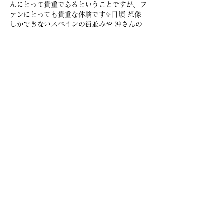
んにとって貴重であるということですが、フ
ァンにとっても貴重な体験です✨日頃 想像
しかできないスペインの街並みや 沖さんの
好きなバル☕それを届けて下さり、スペイン
のイメージも膨らみす🇪🇸
沖さんがご紹介して下さるからかな、 スペ
インも船上もポルトガルも“好きな”は、全
て 豊かな色、輝きが眩しくて…惹かれるの
も納得ですし、私も惹かれます。引き続き、
全てがスムーズに運ばれますようこちらから
応援しています✨
いいね！
返信
CONTACT