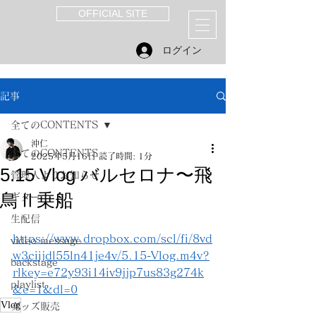
OFFICIAL SITE
ログイン
記事
全てのCONTENTS
沖仁
全てのCONTENTS
2025年5月16日
読了時間: 1分
5.15 Vlog バルセロナ〜飛
管理人よりお知らせ
鳥Ⅱ乗船
ギター
生配信
https://www.dropbox.com/scl/fi/8vd
video message
w3ciijdl55ln41je4v/5.15-Vlog.m4v?
backstage
rlkey=e72y93i14iv9jjp7us83g274k
playlist
&e=1&dl=0
Vlog
グッズ販売