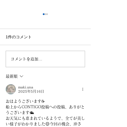
7.30 Vlog
7.15 沖 仁×小
沼津公演
https://www.dropbox.com/
scl/fi/stl3cdog7ur4yuqcgb
https://www.dro
1件のコメント
g96/BEBBBD72-FC3B-
scl/fi/8fziq9djw
400A-98ED-
lp/2026.7.11.m
F5C9502336D9.MP4?
rlkey=fj9k3rjivw
コメントを追加…
rlkey=a62f5001y084thf0p
vxpwf2&st=airq
ngdr130g&dl=0
最新順
maki.una
2025年5月16日
おはようございます☕
船上からCONTIGO投稿への投稿、ありがと
うございます🛳️
お天気にも恵まれているようで、全てが美し
い様子がわかりました😌今回の機会、沖さ