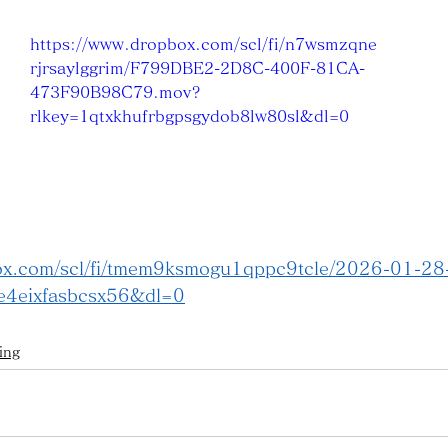
https://www.dropbox.com/scl/fi/n7wsmzqne
rjrsaylggrim/F799DBE2-2D8C-400F-81CA-
473F90B98C79.mov?
rlkey=1qtxkhufrbgpsgydob8lw80sl&dl=0
box.com/scl/fi/tmem9ksmogu1qppc9tcle/2026-01-2
e4eixfasbcsx56&dl=0
ing