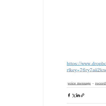
https://www.drop
rlkey=76ry7aii2kn
voice message
record