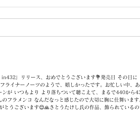
https://www.dropbox.com/scl/
http
fi/wj7jctqmztk4t4193oz4a/5.1
fi/f
7-1.m4a?
ce-5
rlkey=173whgiklo6r10q34wjx
rlke
9vhhw&dl=0 続き
eut
https://www.dropbox.com/scl/
りに
fi/1y17usbb2vrbs9jz3zo7b/5.
しい
17.2.m4a?
rlkey=wpcswem6vb386pje5hq
o1yv8u&
lume1 in432』リリース、おめでとうございます💐発売日 その日に
セルフライナーノーツのようで、嬉しかったです。お忙しい中、
ンが いつもより より落ちついて聴こえて、まるで440から4
んのフラメンコ なんだなっと感じたので大切に胸に仕舞います
がとうございます😌🙏さとうたけし氏の作品、飾られているの