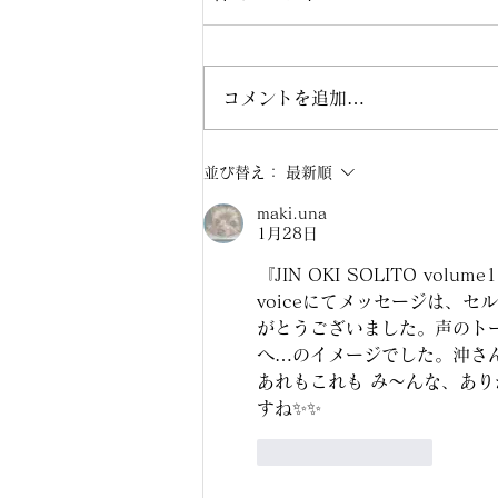
https://www.dropbox.com/scl/
fi/0ywvowd2eq8s79wj42akz/2
026-08-05-21.56.mp3?
コメントを追加…
rlkey=d26u6p3680utmhphag7
xuo2lw&dl=0
並び替え：
最新順
maki.una
1月28日
『JIN OKI SOLITO vo
voiceにてメッセージは、
がとうございました。声のトー
へ…のイメージでした。沖さ
あれもこれも み〜んな、あり
すね✨✨
いいね！
返信