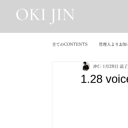
全てのCONTENTS
管理人よりお知
沖仁
1月28日
読了
グッズ販売
voice message
1.28 vo