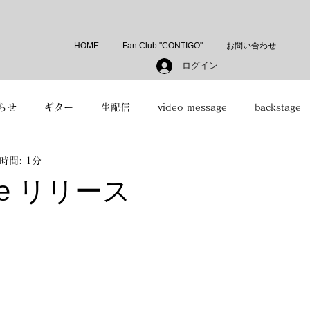
HOME
Fan Club "CONTIGO"
お問い合わせ
ログイン
らせ
ギター
生配信
video message
backstage
時間: 1分
para guitarristas
Vlog
recording
今週のお話
ice リリース